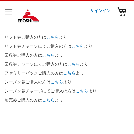
コ
ン
マ
サインイン
テ
ン
ツ
に
リフト券ご購入の方は
こちら
より
ス
キ
リフト券チャージにてご購入の方は
こちら
より
ッ
回数券ご購入の方は
こちら
より
プ
回数券チャージにてご購入の方は
こちら
より
ファミリーパックご購入の方は
こちら
より
シーズン券ご購入の方は
こちら
より
シーズン券チャージにてご購入の方は
こちら
より
前売券ご購入の方は
こちら
より